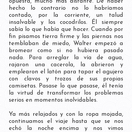
opuesta, mucho más distante. De haber
hecho lo contrario no lo habríamos
contado, por la corriente, un talud
insalvable y los cocodrilos. Él siempre
sabía lo que había que hacer. Cuando por
fin pisamos tierra firme y las piernas nos
temblaban de miedo, Walter empezó a
bromear como si no hubiera pasado
nada. Para arreglar la vía de agua,
rajaron una cacerola, la abrieron y
emplearon el latón para tapar el agujero
con clavos y trozos de sus propias
camisetas. Pasase lo que pasase, él tenía
la virtud de transformar los problemas
serios en momentos inolvidables.
Ya más relajados y con la ropa mojada,
continuamos el viaje hasta que se nos
echó la noche encima y nos vimos