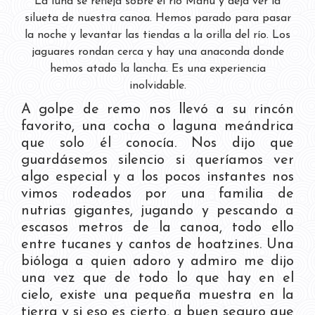
La luna se refleja sobre el río Manu y deja ver la
silueta de nuestra canoa. Hemos parado para pasar
la noche y levantar las tiendas a la orilla del río. Los
jaguares rondan cerca y hay una anaconda donde
hemos atado la lancha. Es una experiencia
inolvidable.
A golpe de remo nos llevó a su rincón
favorito, una cocha o laguna meándrica
que solo él conocía. Nos dijo que
guardásemos silencio si queríamos ver
algo especial y a los pocos instantes nos
vimos rodeados por una familia de
nutrias gigantes, jugando y pescando a
escasos metros de la canoa, todo ello
entre tucanes y cantos de hoatzines. Una
bióloga a quien adoro y admiro me dijo
una vez que de todo lo que hay en el
cielo, existe una pequeña muestra en la
tierra y si eso es cierto, a buen seguro que