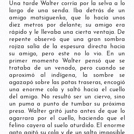
Una tarde Walter corría por la selva a lo
largo de una senda. Iba detrás de un
amigo matsiguenka, que lo hacía unos
diez metros por delante; su amigo era
rápido y le llevaba una cierta ventaja. De
repente observó que una gran sombra
rojiza salía de la espesura directa hacia
su amigo, pero este no lo vio. En un
primer momento Walter pensó que se
trataba de un venado, pero cuando se
aproximó al indígena, la sombre se
agazapó sobre las patas traseras, encogió
una enorme cola y saltó hacia el cuello
del amigo. No resultó ser un ciervo, sino
un puma a punto de tumbar su próxima
presa. Walter gritó justo antes de que lo
agarrara por el cuello, haciendo que el
felino cayera al suelo aturdido. El enorme
gato agitó su cola y de un salto imposible