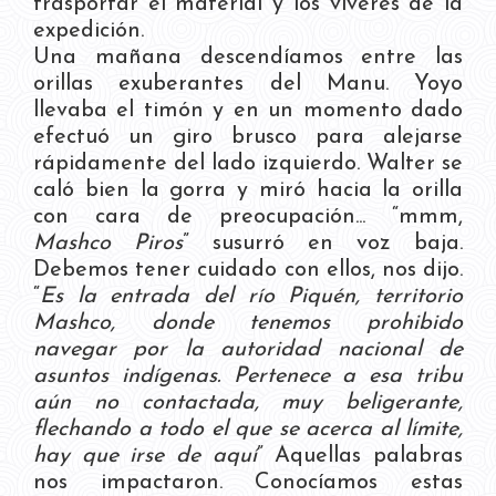
trasportar el material y los víveres de la
expedición.
Una mañana descendíamos entre las
orillas exuberantes del Manu. Yoyo
llevaba el timón y en un momento dado
efectuó un giro brusco para alejarse
rápidamente del lado izquierdo. Walter se
caló bien la gorra y miró hacia la orilla
con cara de preocupación... “mmm,
Mashco Piros
” susurró en voz baja.
Debemos tener cuidado con ellos, nos dijo.
“
Es la entrada del río Piquén, territorio
Mashco, donde tenemos prohibido
navegar por la autoridad nacional de
asuntos indígenas. Pertenece a esa tribu
aún no contactada, muy beligerante,
flechando a todo el que se acerca al límite,
hay que irse de aquí
” Aquellas palabras
nos impactaron. Conocíamos estas