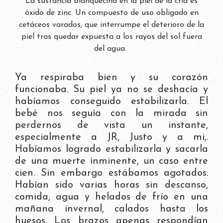
La sustancia blanquecina en la piel de la cría es
óxido de zinc. Un compuesto de uso obligado en
cetáceos varados, que interrumpe el deterioro de la
piel tras quedar expuesta a los rayos del sol fuera
del agua.
Ya respiraba bien y su corazón
funcionaba. Su piel ya no se deshacía y
habíamos conseguido estabilizarla. El
bebé nos seguía con la mirada sin
perdernos de vista un instante,
especialmente a JR, Justo y a mi,.
Habíamos logrado estabilizarla y sacarla
de una muerte inminente, un caso entre
cien. Sin embargo estábamos agotados.
Habían sido varias horas sin descanso,
comida, agua y helados de frío en una
mañana invernal, calados hasta los
huesos. Los brazos apenas respondían