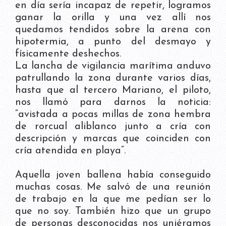
en día sería incapaz de repetir, logramos
ganar la orilla y una vez allí nos
quedamos tendidos sobre la arena con
hipotermia, a punto del desmayo y
físicamente deshechos.
La lancha de vigilancia marítima anduvo
patrullando la zona durante varios días,
hasta que al tercero Mariano, el piloto,
nos llamó para darnos la noticia:
“avistada a pocas millas de zona hembra
de rorcual aliblanco junto a cría con
descripción y marcas que coinciden con
cría atendida en playa”.
Aquella joven ballena había conseguido
muchas cosas. Me salvó de una reunión
de trabajo en la que me pedían ser lo
que no soy. También hizo que un grupo
de personas desconocidas nos uniéramos