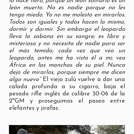
lo hace fiero, porque un león solitario es un
león muerto. No es nadie porque no les
tengo miedo. Yo no me molesto en mirarlos.
Todos son iguales y todos hacen lo mismo,
dormir y dormir. Sin embargo el leopardo
lleva la sabana en su sangre; es libre y
misterioso y no necesita de nadie para ser
el más temido; cada vez que veo un
leopardo, antes me ha visto él a mi; veo
África en las manchas de su piel. Nunca
dejo de mirarlos, porque siempre me dicen
algo nuevo”
El viejo zulú vuelve a dar una
calada profunda a su cigarro, baja el
pesado rifle inglés de calibre 30-06 de la
2ªGM y proseguimos el paseo entre
elefantes y jirafas.