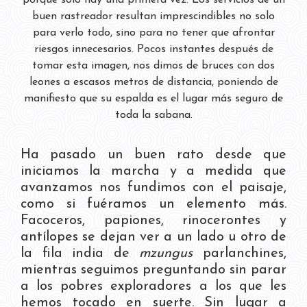
porque solo hay una primera vez. Los servicios de un
buen rastreador resultan imprescindibles no solo
para verlo todo, sino para no tener que afrontar
riesgos innecesarios. Pocos instantes después de
tomar esta imagen, nos dimos de bruces con dos
leones a escasos metros de distancia, poniendo de
manifiesto que su espalda es el lugar más seguro de
toda la sabana.
Ha pasado un buen rato desde que
iniciamos la marcha y a medida que
avanzamos nos fundimos con el paisaje,
como si fuéramos un elemento más.
Facoceros, papiones, rinocerontes y
antílopes se dejan ver a un lado u otro de
la fila india de
mzungus
parlanchines,
mientras seguimos preguntando sin parar
a los pobres exploradores a los que les
hemos tocado en suerte. Sin lugar a