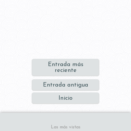
Entrada más
reciente
Entrada antigua
Inicio
Las más vistas