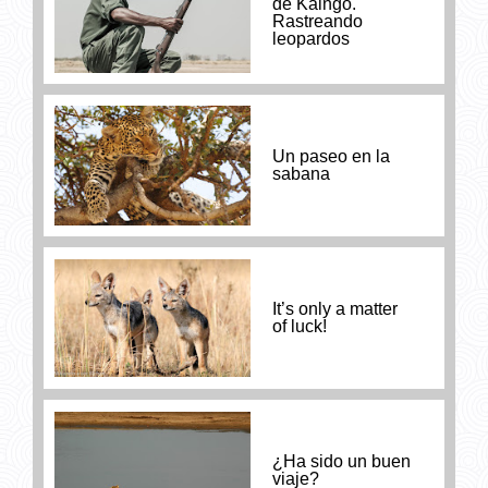
de Kaingo.
Rastreando
leopardos
Un paseo en la
sabana
It’s only a matter
of luck!
¿Ha sido un buen
viaje?